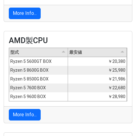
More Info...
AMD製CPU
型式
最安値
Ryzen 5 5600GT BOX
￥20,380
Ryzen 5 8600G BOX
￥25,980
Ryzen 5 8500G BOX
￥21,986
Ryzen 5 7600 BOX
￥22,680
Ryzen 5 9600 BOX
￥28,980
More Info...