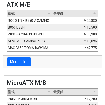
ATX M/B
型式
最安値
ROG STRIX B550-A GAMING
￥20,880
B860 DS3H
￥16,500
Z890 GAMING PLUS WIFI
￥30,980
MPG B550 GAMING PLUS
￥18,896
MAG B850 TOMAHAWK MAX WIFI
￥42,775
More Info...
MicroATX M/B
型式
最安値
PRIME B760M-A D4
￥17,200