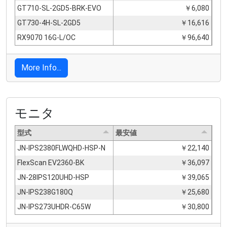
GT710-SL-2GD5-BRK-EVO
￥6,080
GT730-4H-SL-2GD5
￥16,616
RX9070 16G-L/OC
￥96,640
More Info...
モニタ
型式
最安値
JN-IPS2380FLWQHD-HSP-N
￥22,140
FlexScan EV2360-BK
￥36,097
JN-28IPS120UHD-HSP
￥39,065
JN-IPS238G180Q
￥25,680
JN-IPS273UHDR-C65W
￥30,800