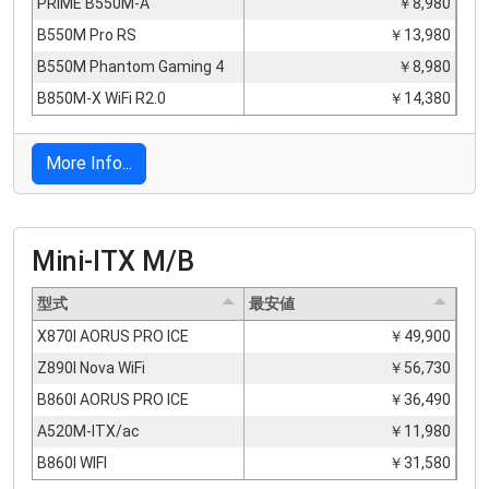
PRIME B550M-A
￥8,980
B550M Pro RS
￥13,980
B550M Phantom Gaming 4
￥8,980
B850M-X WiFi R2.0
￥14,380
More Info...
Mini-ITX M/B
型式
最安値
X870I AORUS PRO ICE
￥49,900
Z890I Nova WiFi
￥56,730
B860I AORUS PRO ICE
￥36,490
A520M-ITX/ac
￥11,980
B860I WIFI
￥31,580