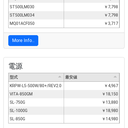
ST500LM030
￥7,798
ST500LM034
￥7,798
MQ01ACF050
￥3,717
More Info...
電源
型式
最安値
KRPW-L5-500W/80+/REV2.0
￥4,967
VITA-850GM
￥18,150
SL-750G
￥13,880
SL-1000G
￥18,980
SL-850G
￥14,980