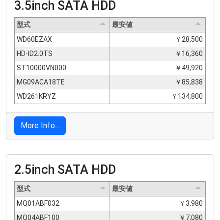
3.5inch SATA HDD
型式
最安値
WD60EZAX
￥28,500
HD-ID2.0TS
￥16,360
ST10000VN000
￥49,920
MG09ACA18TE
￥85,838
WD261KRYZ
￥134,800
More Info...
2.5inch SATA HDD
型式
最安値
MQ01ABF032
￥3,980
MQ04ABF100
￥7,080