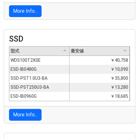
More Info...
SSD
型式
最安値
WDS100T2X0E
￥40,758
ESD-IB0480G
￥10,090
SSD-PST1.0U3-BA
￥35,800
SSD-PST250U3-BA
￥13,280
ESD-IB0960G
￥18,685
More Info...