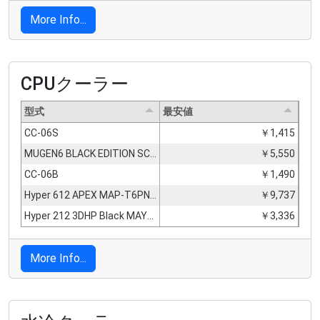
More Info...
CPUクーラー
型式
最安値
CC-06S
￥1,415
MUGEN6 BLACK EDITION SCMG-6000DBE
￥5,550
CC-06B
￥1,490
Hyper 612 APEX MAP-T6PN-225PK-R1
￥9,737
Hyper 212 3DHP Black MAY-T2HP-217PK-R1
￥3,336
More Info...