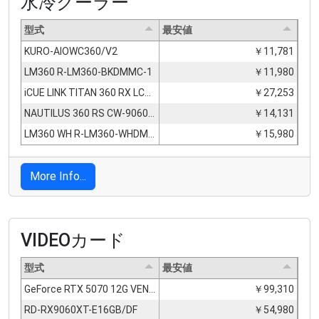
水冷クーラー
型式
最安値
KURO-AIOWC360/V2
￥11,781
LM360 R-LM360-BKDMMC-1
￥11,980
iCUE LINK TITAN 360 RX LCD CW-9061023-WW
￥27,253
NAUTILUS 360 RS CW-9060089-WW
￥14,131
LM360 WH R-LM360-WHDMMC-1
￥15,980
More Info...
VIDEOカード
型式
最安値
GeForce RTX 5070 12G VENTUS 2X OC
￥99,310
RD-RX9060XT-E16GB/DF
￥54,980